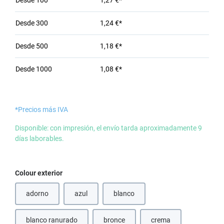
Desde
100
1,27 €*
Desde
300
1,24 €*
Desde
500
1,18 €*
Desde
1000
1,08 €*
*Precios más IVA
Disponible: con impresión, el envío tarda aproximadamente 9
días laborables.
Seleccione
Colour exterior
adorno
azul
blanco
(Esta opción no está disponible en este momento.)
(Esta opción no está disponible en e
blanco ranurado
bronce
crema