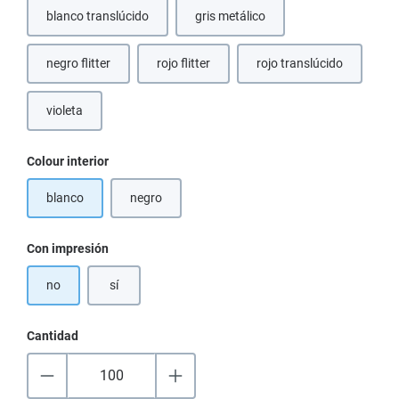
blanco translúcido
gris metálico
(Esta opción no está disponible en
negro flitter
rojo flitter
rojo translúcido
(Esta opción no está disponible en este momento.)
violeta
Seleccione
Colour interior
blanco
negro
(Esta opción no está disponible en este momento.)
Seleccione
Con impresión
no
sí
Cantidad