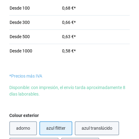
Desde
100
0,68 €*
Desde
300
0,66 €*
Desde
500
0,63 €*
Desde
1000
0,58 €*
*Precios más IVA
Disponible: con impresión, el envío tarda aproximadamente 8
días laborables.
Seleccione
Colour exterior
adorno
azul flitter
azul translúcido
(Esta opción no está disponible en este momento.)