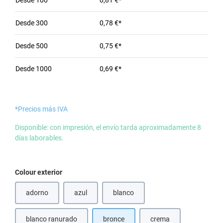
Desde
100
0,81 €*
Desde
300
0,78 €*
Desde
500
0,75 €*
Desde
1000
0,69 €*
*Precios más IVA
Disponible: con impresión, el envío tarda aproximadamente 8
días laborables.
Seleccione
Colour exterior
adorno
azul
blanco
(Esta opción no está disponible en este momento.)
(Esta opción no está disponible en e
blanco ranurado
bronce
crema