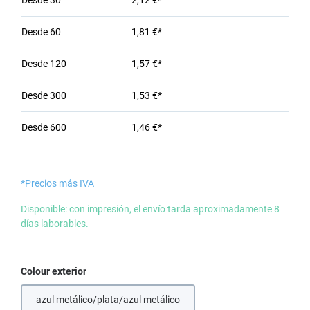
Desde
30
2,12 €*
Desde
60
1,81 €*
Desde
120
1,57 €*
Desde
300
1,53 €*
Desde
600
1,46 €*
*Precios más IVA
Disponible: con impresión, el envío tarda aproximadamente 8
días laborables.
Seleccione
Colour exterior
azul metálico/plata/azul metálico
(Esta opción no está disponible en este momento.)