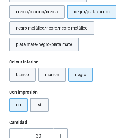
crema/marrón/crema
negro/plata/negro
(Esta opción no está disponible en este momento.)
negro metálico/negro/negro metálico
plata mate/negro/plata mate
Seleccione
Colour interior
blanco
marrón
negro
(Esta opción no está disponible en este momento.)
(Esta opción no está disponible en este momento.)
Seleccione
Con impresión
no
sí
Cantidad