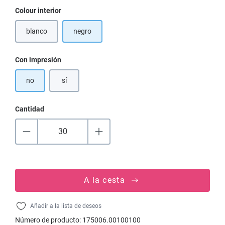
Seleccione
Colour interior
blanco
negro
(Esta opción no está disponible en este momento.)
Seleccione
Con impresión
no
sí
Cantidad
A la cesta
Añadir a la lista de deseos
Número de producto:
175006.00100100