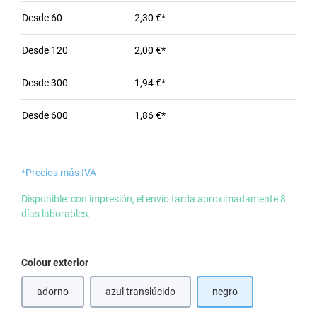
Desde
60
2,30 €*
Desde
120
2,00 €*
Desde
300
1,94 €*
Desde
600
1,86 €*
*Precios más IVA
Disponible: con impresión, el envío tarda aproximadamente 8
días laborables.
Seleccione
Colour exterior
adorno
azul translúcido
negro
(Esta opción no está disponible en este mome