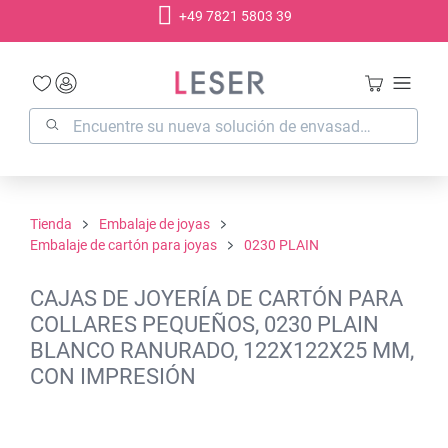
+49 7821 5803 39
enido principal
Tienda
Embalaje de joyas
Embalaje de cartón para joyas
0230 PLAIN
CAJAS DE JOYERÍA DE CARTÓN PARA
COLLARES PEQUEÑOS, 0230 PLAIN
BLANCO RANURADO, 122X122X25 MM,
CON IMPRESIÓN
Omitir galería de imágenes