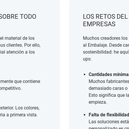
 SOBRE TODO
LOS RETOS DEL
EMPRESAS
l material de los
Muchos creadores los 
s clientes. Por ello,
al Embalaje. Desde ca
al atención a los
sostenibilidad: he aqu
ups:
Cantidades mínima
amente que contiene
Muchos fabricantes
ompetitivo.
demasiado caras o 
Esto significa que l
empieza.
terior. Los colores,
ia a primera vista.
Falta de flexibilida
Las soluciones está
personalizado es cr