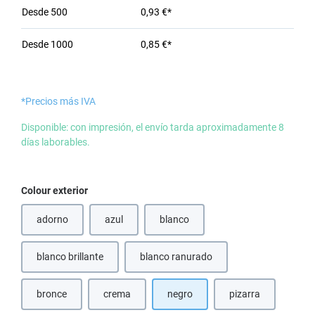
Desde
500
0,93 €*
Desde
1000
0,85 €*
*Precios más IVA
Disponible: con impresión, el envío tarda aproximadamente 8
días laborables.
Seleccione
Colour exterior
adorno
azul
blanco
(Esta opción no está disponible en este momento.)
(Esta opción no está disponible en e
blanco brillante
blanco ranurado
(Esta opción no está disponible en este momento.)
bronce
crema
negro
pizarra
(Esta opción no está disponible en este momento.)
(Esta opción no está disponible en este momento.)