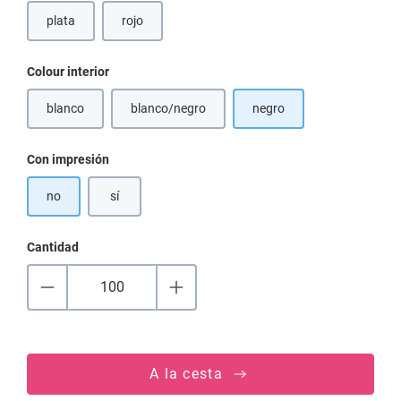
plata
rojo
Seleccione
Colour interior
blanco
blanco/negro
negro
(Esta opción no está disponible en este momento.)
(Esta opción no está disponible en este moment
Seleccione
Con impresión
no
sí
Cantidad
A la cesta