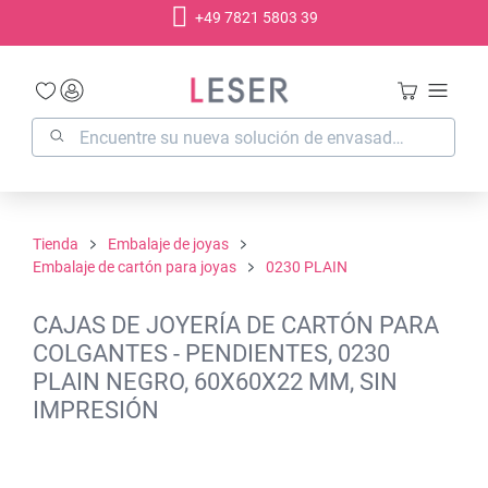
+49 7821 5803 39
014
enido principal
Tienda
Embalaje de joyas
Embalaje de cartón para joyas
0230 PLAIN
CAJAS DE JOYERÍA DE CARTÓN PARA
COLGANTES - PENDIENTES, 0230
PLAIN NEGRO, 60X60X22 MM, SIN
IMPRESIÓN
Omitir galería de imágenes