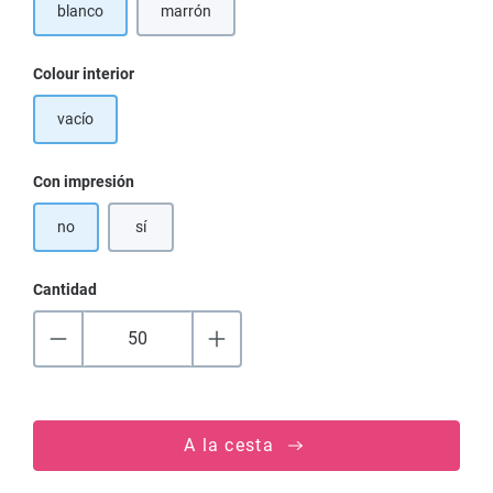
blanco
marrón
Seleccione
Colour interior
vacío
Seleccione
Con impresión
no
sí
Cantidad
A la cesta