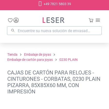
+49 7821 5803 39
enido principal
Tienda
Embalaje de joyas
Embalaje de cartón para joyas
0230 PLAIN
CAJAS DE CARTÓN PARA RELOJES -
CINTURONES - CORBATAS, 0230 PLAIN
PIZARRA, 85X85X60 MM, CON
IMPRESIÓN
Omitir galería de imágenes