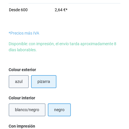
Desde
600
2,64 €*
*Precios más IVA
Disponible: con impresión, el envío tarda aproximadamente 8
días laborables.
Seleccione
Colour exterior
azul
pizarra
(Esta opción no está disponible en este momento.)
Seleccione
Colour interior
blanco/negro
negro
(Esta opción no está disponible en este momento.)
Seleccione
Con impresión