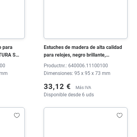
o para
Estuches de madera de alta calidad
UTURA S
para relojes, negro brillante,
impresión
95x95x73 mm, sin impresión
100
Productnr.: 640006.11100100
0 mm
Dimensiones: 95 x 95 x 73 mm
33,12 €
Más IVA
Disponible desde 6 uds