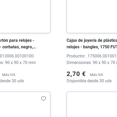
rtón para relojes -
Cajas de joyería de plástic
- corbatas, negro,
relojes - bangles, 1750 F
m, sin impresión
negro, 90x90x70 mm, sin 
: 013006.00100100
Productnr.: 175006.00100
s: 90 x 90 x 70 mm
Dimensiones: 90 x 90 x 7
2,70 €
Más IVA
Más IVA
 desde 30 uds
Disponible desde 30 uds