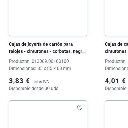
Cajas de joyería de cartón para
Cajas de ca
relojes - cinturones - corbatas, negro,
cinturones 
85x85x60 mm, sin impresión
90x90x70 m
Productnr.: 013089.00100100
Productnr.
Dimensiones: 85 x 85 x 60 mm
Dimensione
3,83 €
4,01 €
Más IVA
Disponible desde 30 uds
Disponible