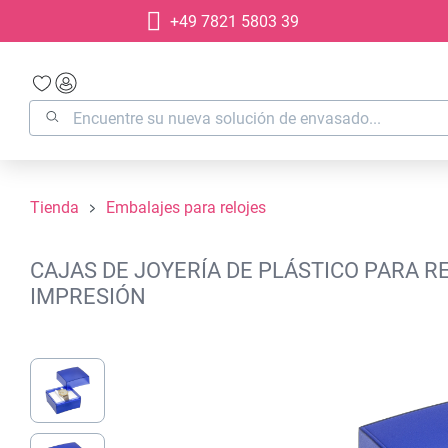
+49 7821 5803 39
 búsqueda
Saltar a la navegación principal
Tienda
Embalajes para relojes
CAJAS DE JOYERÍA DE PLÁSTICO PARA RE
IMPRESIÓN
Omitir galería de imágenes