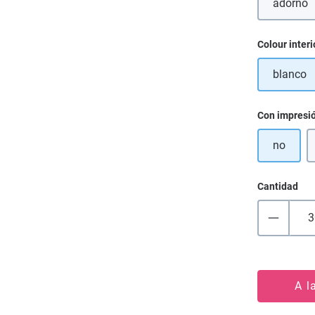
adorno
(Esta
Seleccione
Colour interi
blanco
Seleccione
Con impresi
no
Cantidad
A l