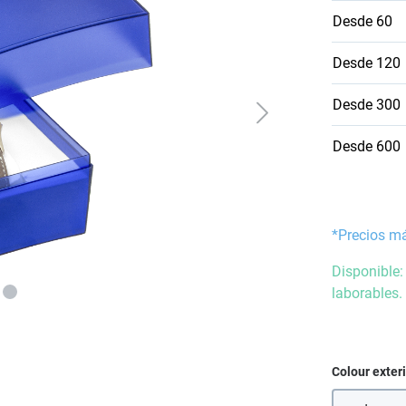
Desde
60
Desde
120
Desde
300
Desde
600
*Precios m
Disponible:
laborables.
Seleccione
Colour exter