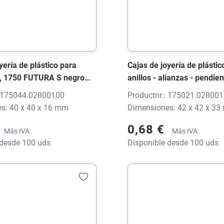
yería de plástico para
Cajas de joyería de plástic
, 1750 FUTURA S negro
anillos - alianzas - pendie
x40x16 mm, sin impresión
botón, 1750 FUTURA S negro
: 175044.02800100
Productnr.: 175021.02800
42x42x33 mm, sin impresi
s: 40 x 40 x 16 mm
Dimensiones: 42 x 42 x 3
0,68 €
Más IVA
Más IVA
 desde 100 uds
Disponible desde 100 uds