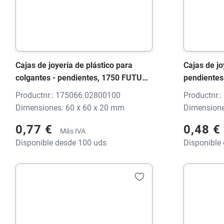
Cajas de joyería de plástico para
Cajas de jo
colgantes - pendientes, 1750 FUTURA
pendientes
S negro flitter, 60x60x20 mm, sin
flitter, 40
Productnr.: 175066.02800100
Productnr.
impresión
Dimensiones: 60 x 60 x 20 mm
Dimensione
0,77 €
0,48 €
Más IVA
Disponible desde 100 uds
Disponible