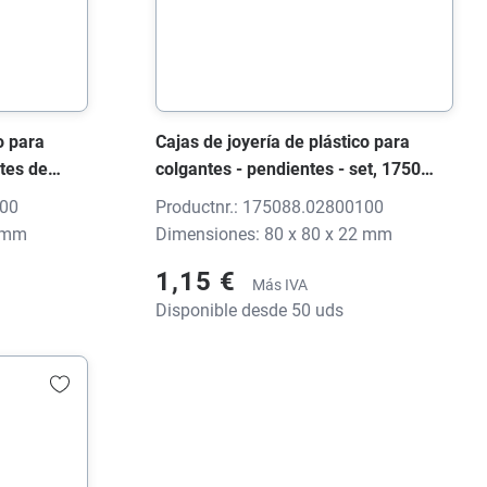
o para
Cajas de joyería de plástico para
ntes de
colgantes - pendientes - set, 1750
 flitter,
FUTURA S negro flitter, 80x80x22
100
Productnr.: 175088.02800100
ón
mm, sin impresión
3 mm
Dimensiones: 80 x 80 x 22 mm
1,15 €
Más IVA
Disponible desde 50 uds