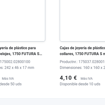
yería de plástico para
Cajas de joyería de plástic
 relojes, 1750 FUTURA S
collares, 1750 FUTURA S ne
er, 242x46x17 mm, sin
160x160x25 mm, sin impre
: 175002.02800100
Productnr.: 175037.02800
s: 242 x 46 x 17 mm
Dimensiones: 160 x 160 x
4,10 €
Más IVA
Más IVA
 desde 50 uds
Disponible desde 10 uds