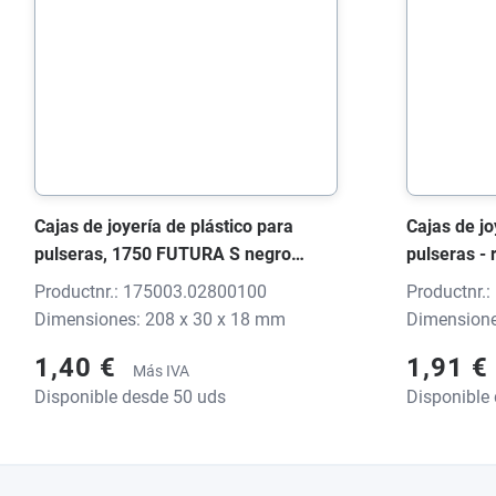
Cajas de joyería de plástico para
Cajas de jo
pulseras, 1750 FUTURA S negro
pulseras -
flitter, 208x30x18 mm, sin impresión
negro flitt
Productnr.: 175003.02800100
Productnr.
impresión
Dimensiones: 208 x 30 x 18 mm
Dimensione
1,40 €
1,91 €
Más IVA
Disponible desde 50 uds
Disponible