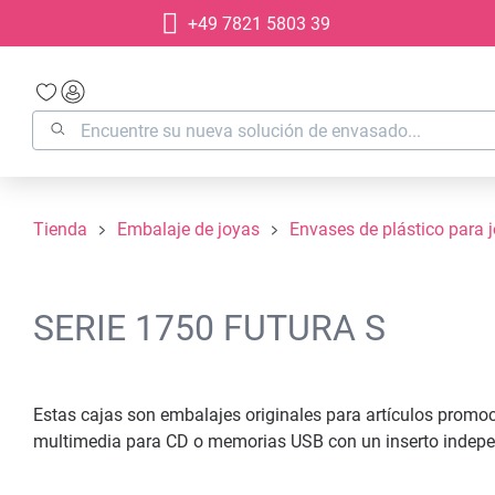
+49 7821 5803 39
 búsqueda
Saltar a la navegación principal
Tienda
Embalaje de joyas
Envases de plástico para 
SERIE 1750 FUTURA S
Estas cajas son embalajes originales para artículos promo
multimedia para CD o memorias USB con un inserto independi