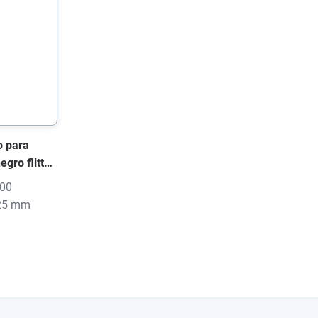
o para
gro flitter,
sión
100
 25 mm