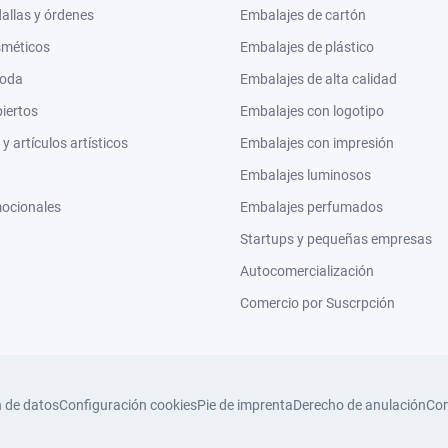
llas y órdenes
Embalajes de cartón
sméticos
Embalajes de plástico
moda
Embalajes de alta calidad
biertos
Embalajes con logotipo
 artículos artísticos
Embalajes con impresión
Embalajes luminosos
mocionales
Embalajes perfumados
Startups y pequeñas empresas
Autocomercialización
Comercio por Suscrpción
n de datos
Configuración cookies
Pie de imprenta
Derecho de anulación
Con