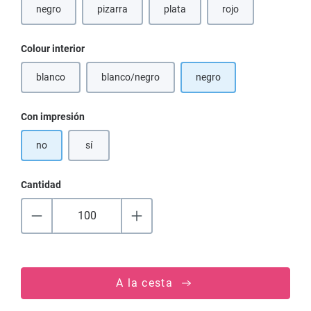
negro
pizarra
plata
rojo
Seleccione
Colour interior
blanco
blanco/negro
negro
(Esta opción no está disponible en este momento.)
(Esta opción no está disponible en este moment
Seleccione
Con impresión
no
sí
Cantidad
A la cesta