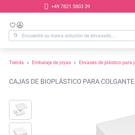
+49 7821 5803 39
 búsqueda
Saltar a la navegación principal
Tienda
Embalaje de joyas
Envases de plástico para 
CAJAS DE BIOPLÁSTICO PARA COLGANTES
Omitir galería de imágenes