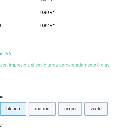
0,90 €*
0
0,82 €*
ás IVA
 con impresión, el envío tarda aproximadamente 8 días
ior
blanco
marrón
negro
verde
(Esta opción no está disponible en este momento
(Esta opción no está disponible 
or