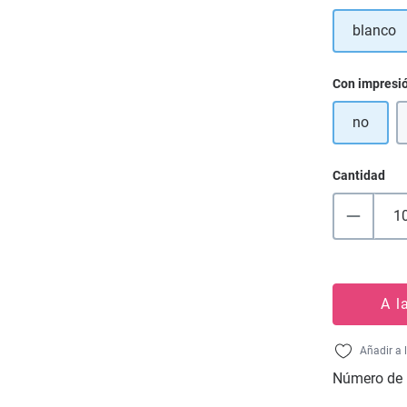
blanco
Seleccione
Con impresi
no
Cantidad
A l
Añadir a 
Número de 