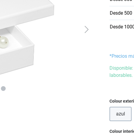
Desde
500
Desde
100
*Precios m
Disponible:
laborables.
Seleccione
Colour exter
azul
Seleccione
Colour interi