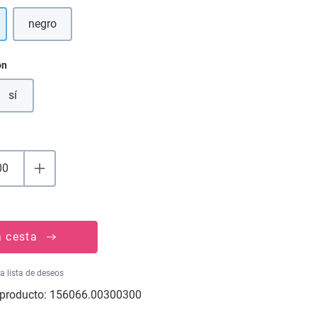
negro
(Esta opción no está disponible en este momento.)
ón
sí
a cesta
la lista de deseos
producto:
156066.00300300