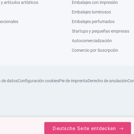
 artículos artísticos
Embalajes con impresión
Embalajes luminosos
mocionales
Embalajes perfumados
Startups y pequeñas empresas
Autocomercialización
Comercio por Suscrpción
n de datos
Configuración cookies
Pie de imprenta
Derecho de anulación
Con
Deutsche Seite entdecken