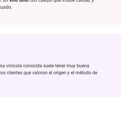
e: un
vino tinto
con cuerpo que irradie calidez y
cuado.
ona vinícola conocida suele tener muy buena
os clientes que valoran el origen y el método de