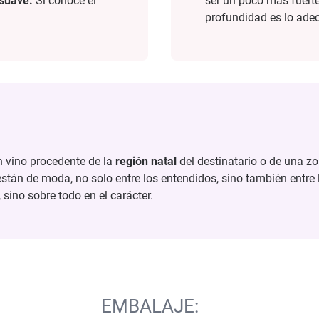
suave.
Si conoce el
ser un poco más fuert
profundidad es lo ade
Un vino procedente de la
región natal
del destinatario o de una z
tán de moda, no solo entre los entendidos, sino también entre l
 sino sobre todo en el carácter.
EMBALAJE: