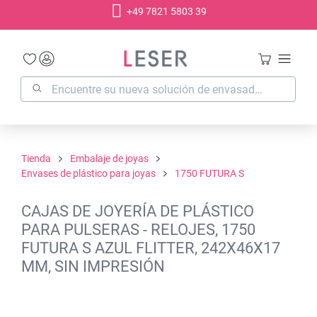
+49 7821 5803 39
enido principal
Tienda
Embalaje de joyas
Envases de plástico para joyas
1750 FUTURA S
CAJAS DE JOYERÍA DE PLÁSTICO
PARA PULSERAS - RELOJES, 1750
FUTURA S AZUL FLITTER, 242X46X17
MM, SIN IMPRESIÓN
Omitir galería de imágenes