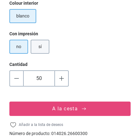
Seleccione
Colour interior
blanco
Seleccione
Con impresión
no
sí
Cantidad
A la cesta
Añadir a la lista de deseos
Número de producto:
014026.26600300