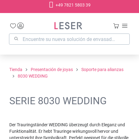
+49 7821 5803 39
enido principal
Tienda
Presentación de joyas
Soporte para alianzas
8030 WEDDING
SERIE 8030 WEDDING
Der Trauringständer WEDDING überzeugt durch Eleganz und
Funktionalität. Er hebt Trauringe wirkungsvoll hervor und
unterstreicht ihre Symbolkraft. Perfekt geeignet für die stilvolle