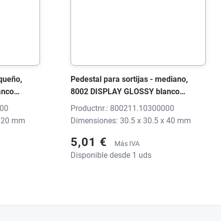
equeño,
Pedestal para sortijas - mediano,
anco
8002 DISPLAY GLOSSY blanco
, sin
brillante, 30,5x30,5x40 mm, sin
000
Productnr.: 800211.10300000
impresión
x 20 mm
Dimensiones: 30.5 x 30.5 x 40 mm
5,01 €
Más IVA
Disponible desde 1 uds