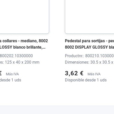
a collares - mediano, 8002
Pedestal para sortijas - p
OSSY blanco brillante,
8002 DISPLAY GLOSSY bl
 mm, sin impresión
brillante, 30,5x30,5x20 mm
: 800202.10300000
Productnr.: 800210.10300
impresión
s: 125 x 40 x 200 mm
Dimensiones: 30.5 x 30.5 
 €
3,62 €
Más IVA
Más IVA
 desde 1 uds
Disponible desde 1 uds