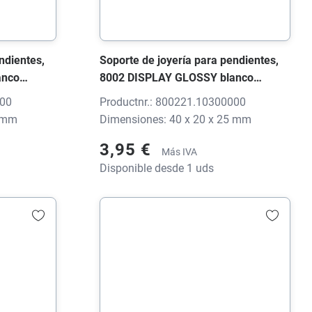
ndientes,
Soporte de joyería para pendientes,
anco
8002 DISPLAY GLOSSY blanco
n impresión
brillante, 40x20x25 mm, sin impresión
000
Productnr.: 800221.10300000
0 mm
Dimensiones: 40 x 20 x 25 mm
3,95 €
Más IVA
Disponible desde 1 uds