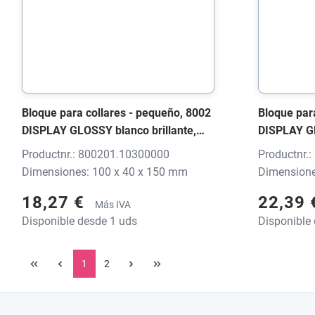
Bloque para collares - pequeño, 8002
Bloque par
DISPLAY GLOSSY blanco brillante,
DISPLAY GL
100x40x150 mm, sin impresión
125x40x200
Productnr.: 800201.10300000
Productnr.
Dimensiones: 100 x 40 x 150 mm
Dimensione
18,27 €
22,39
Más IVA
Disponible desde 1 uds
Disponible
1
2