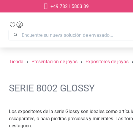
+49 7821 5803 39
 búsqueda
Saltar a la navegación principal
Tienda
Presentación de joyas
Expositores de joyas
SERIE 8002 GLOSSY
Los expositores de la serie Glossy son ideales como artícul
escaparates, o para piedras preciosas y minerales. Las for
destaquen.