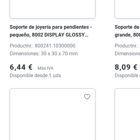
Soporte de joyería para pendientes -
Soporte de 
pequeño, 8002 DISPLAY GLOSSY
grande, 8
blanco brillante, 30x30x70 mm, sin
blanco bril
Productnr.: 800241.10300000
Productnr.
impresión
impresión
Dimensiones: 30 x 30 x 70 mm
Dimensione
6,44 €
8,09 €
Más IVA
Disponible desde 1 uds
Disponible