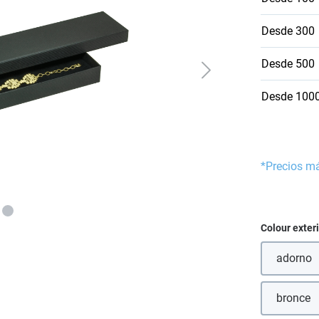
Desde
300
Desde
500
Desde
100
*Precios m
Seleccione
Colour exter
adorno
bronce
(Esta