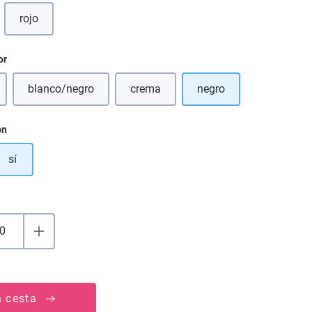
rojo
or
blanco/negro
crema
negro
 opción no está disponible en este momento.)
(Esta opción no está disponible en este momento.)
(Esta opción no está disponible en es
ón
sí
a cesta