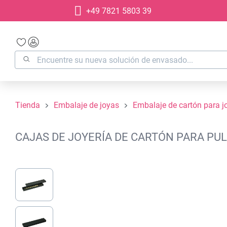
+49 7821 5803 39
 búsqueda
Saltar a la navegación principal
Tienda
Embalaje de joyas
Embalaje de cartón para j
CAJAS DE JOYERÍA DE CARTÓN PARA PULS
Omitir galería de imágenes