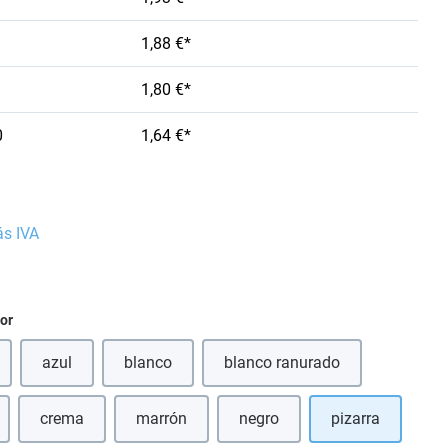
1,88 €*
1,80 €*
0
1,64 €*
ás IVA
ior
azul
blanco
blanco ranurado
(Esta opción no está disponible en este momento.)
(Esta opción no está disponible en este momento
crema
marrón
negro
pizarra
 opción no está disponible en este momento.)
(Esta opción no está disponible en este momento.)
(Esta opción no está disponible en este momen