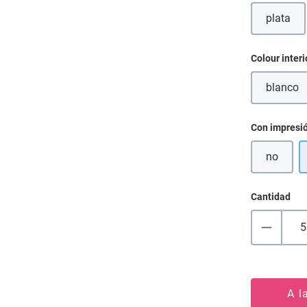
plata
Seleccione
Colour interi
blanco
(Esta
Seleccione
Con impresi
no
Cantidad
A l