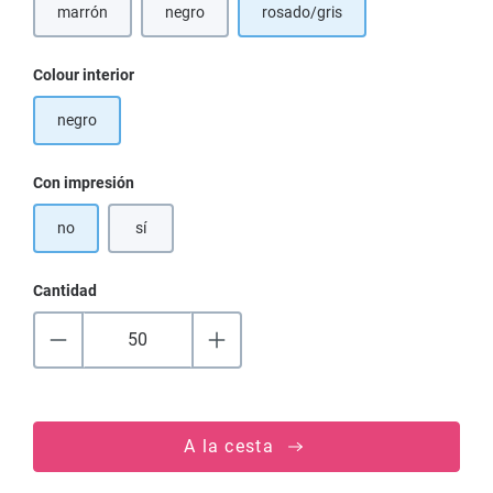
marrón
negro
rosado/gris
Seleccione
Colour interior
negro
Seleccione
Con impresión
no
sí
Cantidad
A la cesta