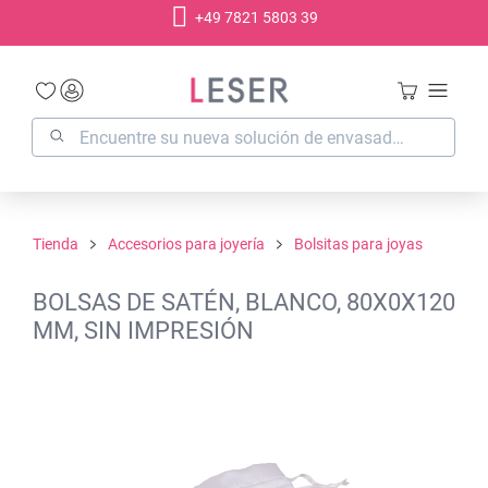
+49 7821 5803 39
enido principal
Tienda
Accesorios para joyería
Bolsitas para joyas
BOLSAS DE SATÉN, BLANCO, 80X0X120
MM, SIN IMPRESIÓN
Omitir galería de imágenes