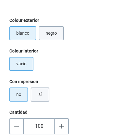
Seleccione
Colour exterior
blanco
negro
Seleccione
Colour interior
vacío
Seleccione
Con impresión
no
sí
Cantidad