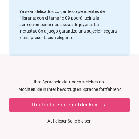
Ya sean delicados colgantes o
pendientes de
filigrana:
con el tamaño 09 podrá lucir a la
perfección pequeñas piezas de joyería. La
incrustación a juego garantiza una sujeción segura
y una presentación elegante.
Ihre Spracheinstellungen weichen ab.
TALLA 03
Möchten Sie in Ihrer bevorzugten Sprache fortfahren?
Las pulseras,
ya sean sencillas o elaboradas,
Deutsche Seite entdecken
necesitan un escenario adecuado. Los estuches de
tamaño 03 ofrecen exactamente el espacio que su
pulsera necesita para brillar nada más abrirla.
Auf dieser Seite bleiben