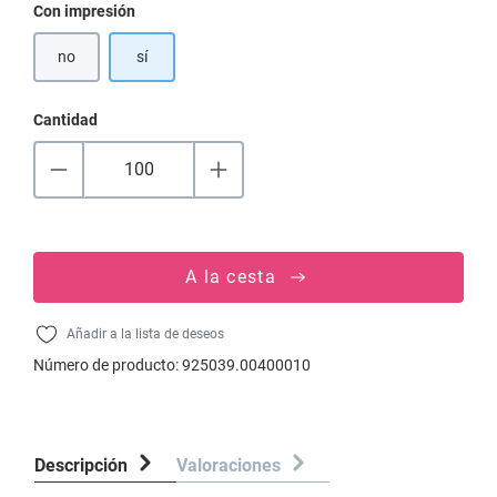
Seleccione
Con impresión
no
sí
Cantidad
A la cesta
Añadir a la lista de deseos
Número de producto:
925039.00400010
Descripción
Valoraciones