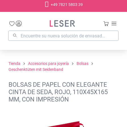
+49 7821 5803 39
enido principal
Tienda
Accesorios para joyería
Bolsas
Geschenktüten mit Seidenband
BOLSAS DE PAPEL CON ELEGANTE
CINTA DE SEDA, ROJO, 110X45X165
MM, CON IMPRESIÓN
Omitir galería de imágenes