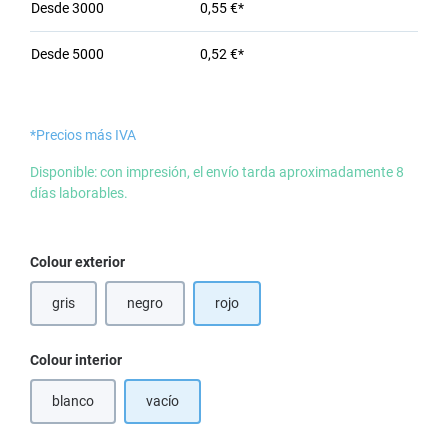
Desde
3000
0,55 €*
Desde
5000
0,52 €*
*Precios más IVA
Disponible: con impresión, el envío tarda aproximadamente 8
días laborables.
Seleccione
Colour exterior
gris
negro
rojo
(Esta opción no está disponible en este momento.)
Seleccione
Colour interior
blanco
vacío
(Esta opción no está disponible en este momento.)