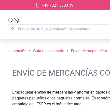
+49 7821 5803 39
 búsqueda
Saltar a la navegación principal
Inspiración
Guía de envasado
Envío de mercancías
ENVÍO DE MERCANCÍAS C
Empaquetar
envíos de mercancías
y ahorrar en gastos 
paquetes pequeños o los paquetes normales. Es económic
embalaje de LESER es el más adecuado.