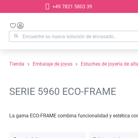
+49 7821 5803 39
 búsqueda
Saltar a la navegación principal
Tienda
Embalaje de joyas
Estuches de joyería de alt
SERIE 5960 ECO-FRAME
La gama ECO-FRAME combina funcionalidad y estética con s