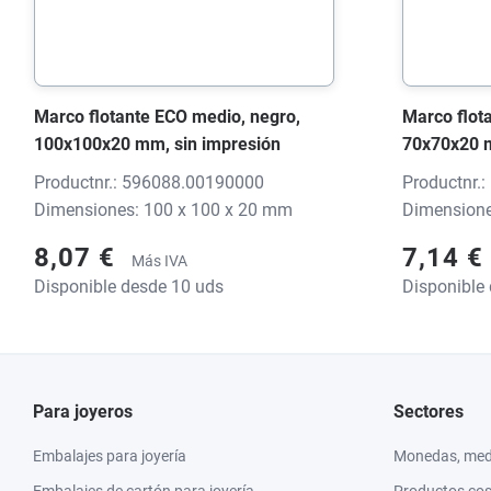
Marco flotante ECO medio, negro,
Marco flot
100x100x20 mm, sin impresión
70x70x20 m
Productnr.: 596088.00190000
Productnr.
Dimensiones: 100 x 100 x 20 mm
Dimensione
8,07 €
7,14 €
Más IVA
Disponible desde 10 uds
Disponible
Para joyeros
Sectores
Embalajes para joyería
Monedas, meda
Embalajes de cartón para joyería
Productos co