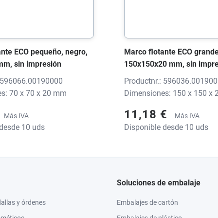
ante ECO pequeño, negro,
Marco flotante ECO grande
m, sin impresión
150x150x20 mm, sin impre
: 596066.00190000
Productnr.: 596036.00190
s: 70 x 70 x 20 mm
Dimensiones: 150 x 150 x
11,18 €
Más IVA
Más IVA
 desde 10 uds
Disponible desde 10 uds
Soluciones de embalaje
llas y órdenes
Embalajes de cartón
sméticos
Embalajes de plástico