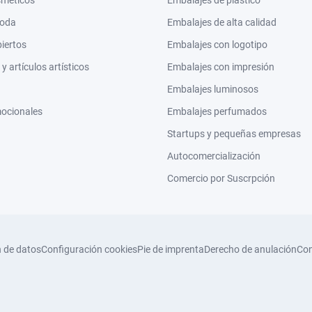
moda
Embalajes de alta calidad
biertos
Embalajes con logotipo
 artículos artísticos
Embalajes con impresión
Embalajes luminosos
mocionales
Embalajes perfumados
Startups y pequeñas empresas
Autocomercialización
Comercio por Suscrpción
n de datos
Configuración cookies
Pie de imprenta
Derecho de anulación
Con