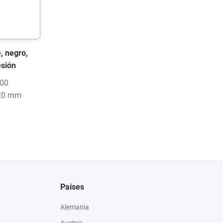
, negro,
sión
000
 20 mm
Países
Alemania
Austria