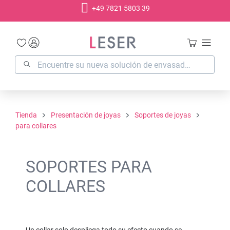
+49 7821 5803 39
enido principal
Tienda
Presentación de joyas
Soportes de joyas
para collares
SOPORTES PARA
COLLARES