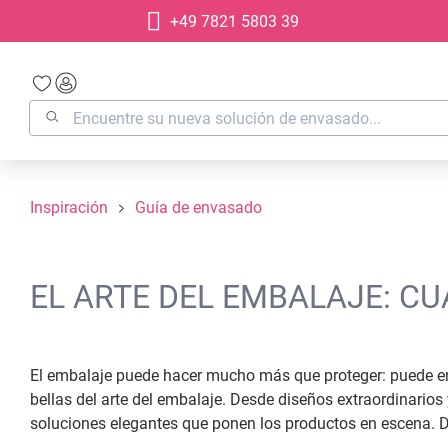
+49 7821 5803 39
 búsqueda
Saltar a la navegación principal
Inspiración
Guía de envasado
EL ARTE DEL EMBALAJE: C
El embalaje puede hacer mucho más que proteger: puede en
bellas del arte del embalaje. Desde diseños extraordinario
soluciones elegantes que ponen los productos en escena. Dé