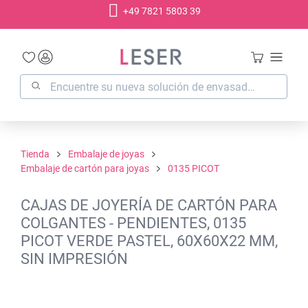
+49 7821 5803 39
enido principal
Tienda
Embalaje de joyas
Embalaje de cartón para joyas
0135 PICOT
CAJAS DE JOYERÍA DE CARTÓN PARA
COLGANTES - PENDIENTES, 0135
PICOT VERDE PASTEL, 60X60X22 MM,
SIN IMPRESIÓN
Omitir galería de imágenes