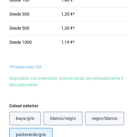
Desde
100
1,40 €*
Desde
300
1,35 €*
Desde
500
1,30 €*
Desde
1000
1,19 €*
*Precios más IVA
Disponible: con impresión, el envío tarda aproximadamente 8
días laborables.
Seleccione
Colour exterior
baya/gris
blanco/negro
negro/blanco
(Esta opción no est
pasteverde/gris