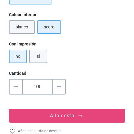
Seleccione
Colour interior
blanco
negro
(Esta opción no está disponible en este momento.)
Seleccione
Con impresión
no
sí
Cantidad
A la cesta
Añadir a la lista de deseos