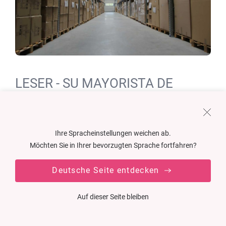
LESER - SU MAYORISTA DE
EMBALAJES B2B
Como
mayorista de envases con experiencia
, ofrecemos
Ihre Spracheinstellungen weichen ab.
soluciones de envasado de alta calidad a empresas, minoristas
Möchten Sie in Ihrer bevorzugten Sprache fortfahren?
y comerciantes.
Ya sea un mayorista B2B, un fabricante o un proveedor de
Deutsche Seite entdecken
confianza, en LESER puede comprar Embalajes
que se
adapten exactamente a sus necesidades.
Auf dieser Seite bleiben
Combinamos la experiencia de un moderno
fabricante de
envases
con la
flexibilidad de un mayorista de envases de