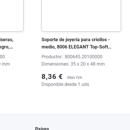
lseras,
Soporte de joyería para criollos -
egro,
medio, 8006 ELEGANT Top-Soft
ión
negro, 35x20x48 mm, sin impresión
000
Productnr.: 800645.20100000
50 mm
Dimensiones: 35 x 20 x 48 mm
8,36 €
Más IVA
Disponible desde 1 uds
Países