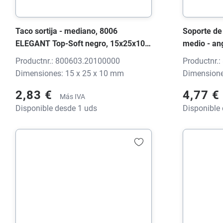
Taco sortija - mediano, 8006
Soporte de 
ELEGANT Top-Soft negro, 15x25x10
medio - an
mm, sin impresión
Soft negro
Productnr.: 800603.20100000
Productnr.
impresión
Dimensiones: 15 x 25 x 10 mm
Dimensione
2,83 €
4,77 €
Más IVA
Disponible desde 1 uds
Disponible