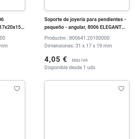
06
Soporte de joyería para pendientes -
 17x20x15
pequeño - angular, 8006 ELEGANT
Top-Soft negro, 31x17x19 mm, sin
000
Productnr.: 800641.20100000
impresión
5 mm
Dimensiones: 31 x 17 x 19 mm
4,05 €
Más IVA
Disponible desde 1 uds