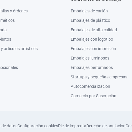
llas y órdenes
Embalajes de cartón
sméticos
Embalajes de plástico
moda
Embalajes de alta calidad
biertos
Embalajes con logotipo
 artículos artísticos
Embalajes con impresión
Embalajes luminosos
mocionales
Embalajes perfumados
Startups y pequeñas empresas
Autocomercialización
Comercio por Suscrpción
n de datos
Configuración cookies
Pie de imprenta
Derecho de anulación
Con