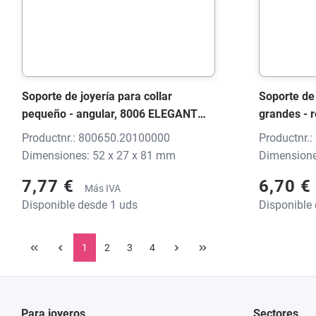
Soporte de joyería para collar
Soporte de 
pequeño - angular, 8006 ELEGANT
grandes - 
Top-Soft negro, 52x27x81 mm, sin
Top-Soft n
Productnr.: 800650.20100000
Productnr.
impresión
impresión
Dimensiones: 52 x 27 x 81 mm
Dimensione
7,77 €
6,70 €
Más IVA
Disponible desde 1 uds
Disponible
1
2
3
4
Para joyeros
Sectores