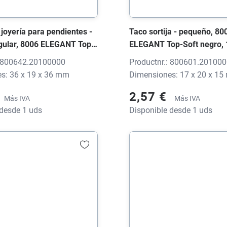
joyería para pendientes -
Taco sortija - pequeño, 80
gular, 8006 ELEGANT Top-
ELEGANT Top-Soft negro,
, 36x19x36 mm, sin
mm, sin impresión
: 800642.20100000
Productnr.: 800601.20100
s: 36 x 19 x 36 mm
Dimensiones: 17 x 20 x 1
2,57 €
Más IVA
Más IVA
 desde 1 uds
Disponible desde 1 uds