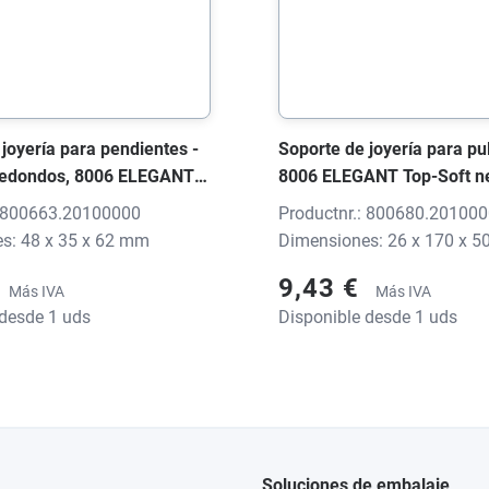
joyería para pendientes -
Soporte de joyería para pu
redondos, 8006 ELEGANT
8006 ELEGANT Top-Soft n
egro, 48x35x62 mm, sin
26x170x50 mm, sin impres
: 800663.20100000
Productnr.: 800680.20100
s: 48 x 35 x 62 mm
Dimensiones: 26 x 170 x 
9,43 €
Más IVA
Más IVA
 desde 1 uds
Disponible desde 1 uds
Soluciones de embalaje