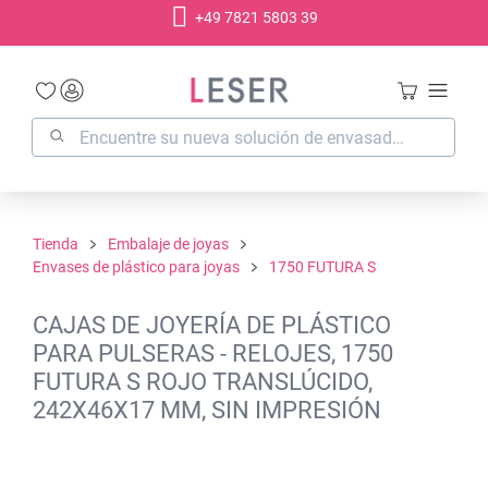
+49 7821 5803 39
enido principal
Tienda
Embalaje de joyas
Envases de plástico para joyas
1750 FUTURA S
CAJAS DE JOYERÍA DE PLÁSTICO
PARA PULSERAS - RELOJES, 1750
FUTURA S ROJO TRANSLÚCIDO,
242X46X17 MM, SIN IMPRESIÓN
Omitir galería de imágenes