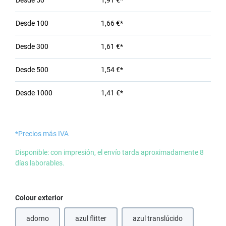
Desde
50
1,91 €*
Desde
100
1,66 €*
Desde
300
1,61 €*
Desde
500
1,54 €*
Desde
1000
1,41 €*
*Precios más IVA
Disponible: con impresión, el envío tarda aproximadamente 8
días laborables.
Seleccione
Colour exterior
adorno
azul flitter
azul translúcido
(Esta opción no está disponible en este momento.)