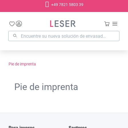
+49 7821 5803 39
enido principal
Pie de imprenta
Pie de imprenta
Para joyeros
Sectores