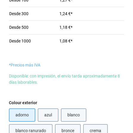
Desde
100
1,27 €*
Desde
300
1,24 €*
Desde
500
1,18 €*
Desde
1000
1,08 €*
*Precios más IVA
Disponible: con impresión, el envío tarda aproximadamente 8
días laborables.
Seleccione
Colour exterior
adorno
azul
blanco
(Esta opción no está disponible en este momento.)
(Esta opción no está disponible en e
blanco ranurado
bronce
crema