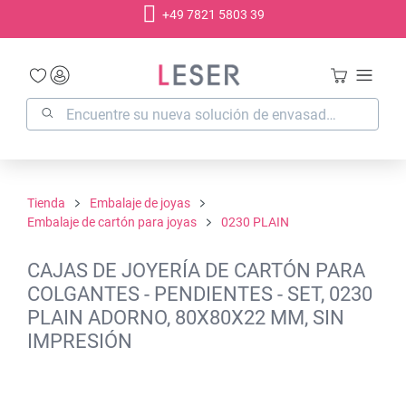
+49 7821 5803 39
enido principal
Tienda
Embalaje de joyas
Embalaje de cartón para joyas
0230 PLAIN
CAJAS DE JOYERÍA DE CARTÓN PARA
COLGANTES - PENDIENTES - SET, 0230
PLAIN ADORNO, 80X80X22 MM, SIN
IMPRESIÓN
Omitir galería de imágenes