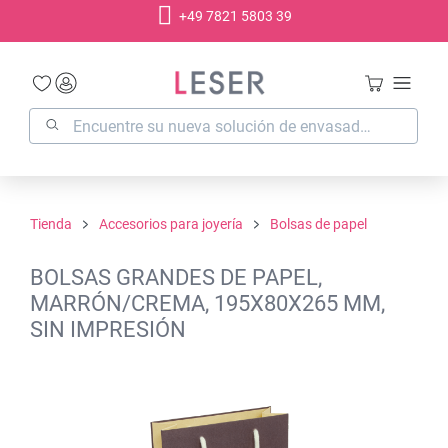
+49 7821 5803 39
enido principal
Tienda
Accesorios para joyería
Bolsas de papel
BOLSAS GRANDES DE PAPEL,
MARRÓN/CREMA, 195X80X265 MM,
SIN IMPRESIÓN
Omitir galería de imágenes