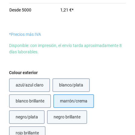
Desde
5000
1,21 €*
*Precios más IVA
Disponible: con impresión, el envío tarda aproximadamente 8
días laborables.
Seleccione
Colour exterior
azul/azul claro
blanco/plata
blanco brillante
marrón/crema
negro/plata
negro brillante
rojo brillante