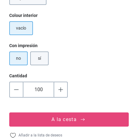
Seleccione
Colour interior
vacío
Seleccione
Con impresión
no
sí
Cantidad
A la cesta
Añadir a la lista de deseos