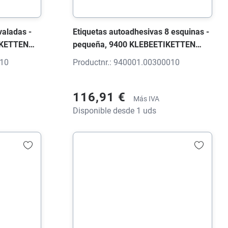
valadas -
Etiquetas autoadhesivas 8 esquinas -
IKETTEN
pequeña, 9400 KLEBEETIKETTEN
28x18,5x0
Etiqueta blanco brillante, 26x17x0
010
Productnr.: 940001.00300010
mm, con impresión
116,91 €
Más IVA
Disponible desde 1 uds