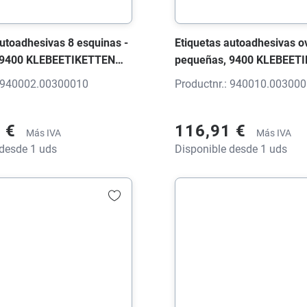
autoadhesivas 8 esquinas -
Etiquetas autoadhesivas o
 9400 KLEBEETIKETTEN
pequeñas, 9400 KLEBEET
anco brillante, 35x21x0
Etiqueta blanco brillante, 
: 940002.00300010
Productnr.: 940010.00300
mpresión
mm, con impresión
1 €
116,91 €
Más IVA
Más IVA
 desde 1 uds
Disponible desde 1 uds