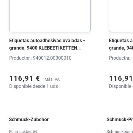
Etiquetas autoadhesivas ovaladas -
Etiquetas 
grande, 9400 KLEBEETIKETTEN
grande, 9
Etiqueta blanco brillante, 45x30x0
Etiqueta bl
Productnr.: 940012.00300010
Productnr.
mm, con impresión
mm, con i
116,91 €
116,9
Más IVA
Disponible desde 1 uds
Disponible
Schmuck-Zubehör
Schmuck-Pr
Schmuckbeutel
Schmuckbüst