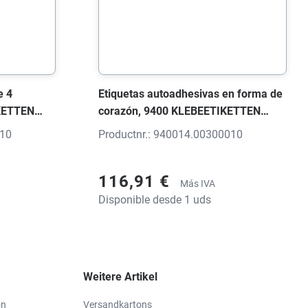
e 4
Etiquetas autoadhesivas en forma de
KETTEN
corazón, 9400 KLEBEETIKETTEN
34x34x0
Etiqueta blanco brillante, 39x33x0
010
Productnr.: 940014.00300010
mm, con impresión
116,91 €
Más IVA
Disponible desde 1 uds
Weitere Artikel
on
Versandkartons