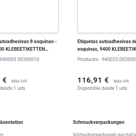
autoadhesivas 8 esquinas -
Etiquetas autoadhesivas d
400 KLEBEETIKETTEN
esquinas, 9400 KLEBEETI
anco brillante, 45x28x0
Etiqueta blanco brillante, 
: 940003.00300010
Productnr.: 940025.00300
mpresión
mm, con impresión
1 €
116,91 €
Más IVA
Más IVA
 desde 1 uds
Disponible desde 1 uds
äsentation
Schmuckverpackungen
en
Schmuckverpackungen aus Kart