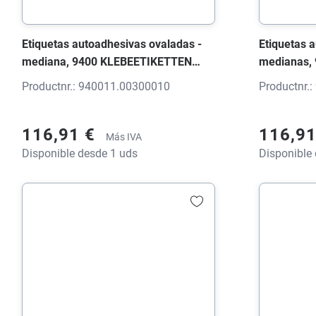
Etiquetas autoadhesivas ovaladas -
Etiquetas 
mediana, 9400 KLEBEETIKETTEN
medianas,
Etiqueta blanco brillante, 36x24x0
Etiqueta bl
Productnr.: 940011.00300010
Productnr.
mm, con impresión
mm, con i
116,91 €
116,9
Más IVA
Disponible desde 1 uds
Disponible