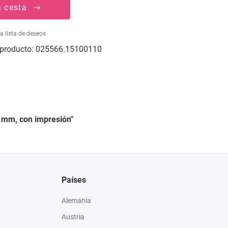
a cesta
la lista de deseos
producto:
025566.15100110
5 mm, con impresión"
Países
Alemania
Austria