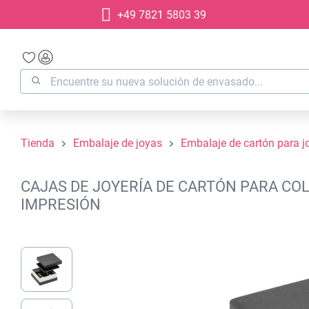
+49 7821 5803 39
 búsqueda
Saltar a la navegación principal
Tienda
Embalaje de joyas
Embalaje de cartón para j
CAJAS DE JOYERÍA DE CARTÓN PARA COL
IMPRESIÓN
Omitir galería de imágenes