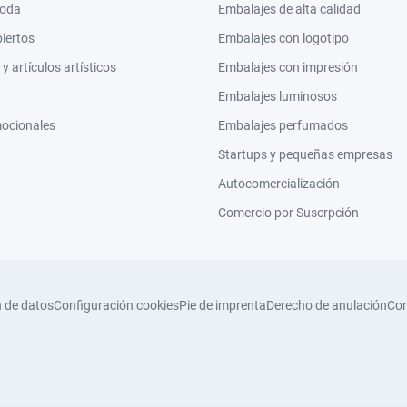
moda
Embalajes de alta calidad
biertos
Embalajes con logotipo
 artículos artísticos
Embalajes con impresión
Embalajes luminosos
mocionales
Embalajes perfumados
Startups y pequeñas empresas
Autocomercialización
Comercio por Suscrpción
n de datos
Configuración cookies
Pie de imprenta
Derecho de anulación
Con