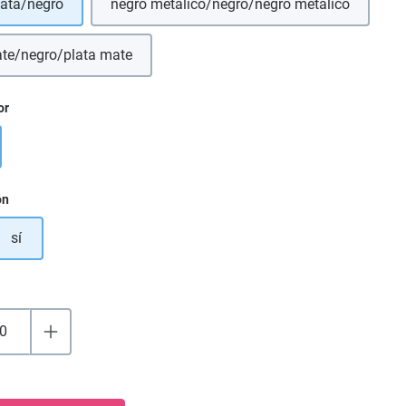
lata/negro
negro metálico/negro/negro metálico
ate/negro/plata mate
or
ón
sí