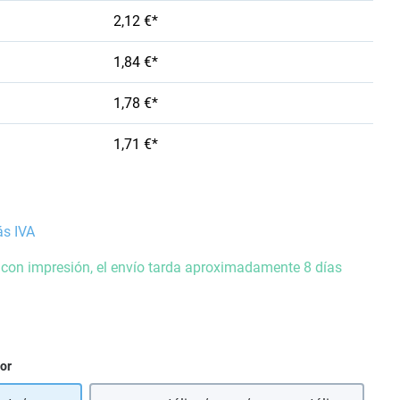
2,12 €*
1,84 €*
1,78 €*
1,71 €*
ás IVA
 con impresión, el envío tarda aproximadamente 8 días
ior