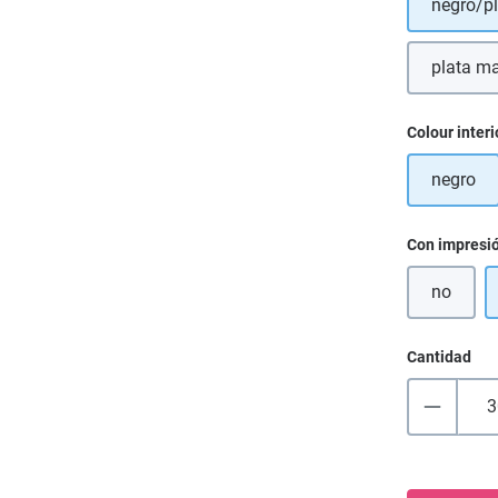
negro/p
plata m
Seleccione
Colour interi
negro
Seleccione
Con impresi
no
Cantidad