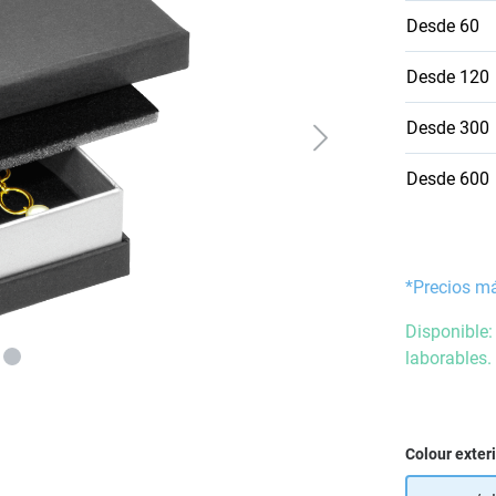
Desde
60
Desde
120
Desde
300
Desde
600
*Precios m
Disponible:
laborables.
Seleccione
Colour exter