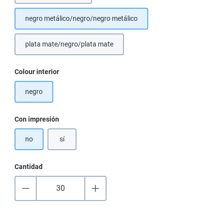
negro metálico/negro/negro metálico
plata mate/negro/plata mate
Seleccione
Colour interior
negro
Seleccione
Con impresión
no
sí
Cantidad