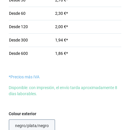
Desde
30
2,70 €*
Desde
60
2,30 €*
Desde
120
2,00 €*
Desde
300
1,94 €*
Desde
600
1,86 €*
*Precios más IVA
Disponible: con impresión, el envío tarda aproximadamente 8
días laborables.
Seleccione
Colour exterior
negro/plata/negro