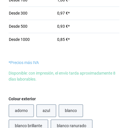
Desde
100
1,00 €*
Desde
300
0,97 €*
Desde
500
0,93 €*
Desde
1000
0,85 €*
*Precios más IVA
Disponible: con impresión, el envío tarda aproximadamente 8
días laborables.
Seleccione
Colour exterior
adorno
azul
blanco
(Esta opción no está disponible en este momento.)
(Esta opción no está disponible en e
blanco brillante
blanco ranurado