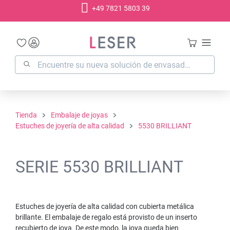
+49 7821 5803 39
enido principal
Tienda
Embalaje de joyas
Estuches de joyería de alta calidad
5530 BRILLIANT
SERIE 5530 BRILLIANT
Estuches de joyería de alta calidad con cubierta metálica
brillante. El embalaje de regalo está provisto de un inserto
recubierto de joya. De este modo, la joya queda bien