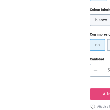
Seleccione
Colour interi
blanco
(Esta
Seleccione
Con impresi
no
Cantidad
A l
Añadir a 