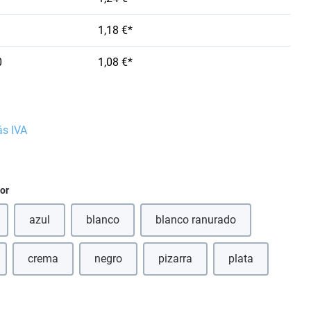
1,18 €*
0
1,08 €*
ás IVA
ior
azul
blanco
blanco ranurado
(Esta opción no está disponible en este momento.)
(Esta opción no está disponible en este momento
crema
negro
pizarra
plata
 opción no está disponible en este momento.)
(Esta opción no está disponible en este momento.)