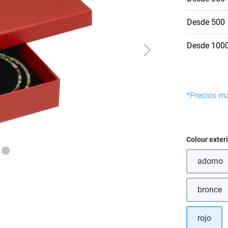
Desde
500
Desde
100
*Precios m
Seleccione
Colour exter
adorno
bronce
(Esta
rojo