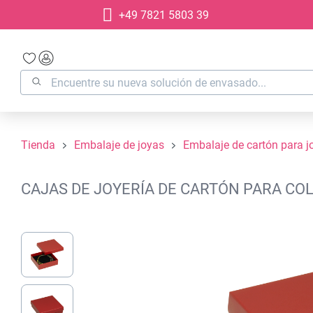
+49 7821 5803 39
 búsqueda
Saltar a la navegación principal
Tienda
Embalaje de joyas
Embalaje de cartón para j
CAJAS DE JOYERÍA DE CARTÓN PARA COLG
Omitir galería de imágenes