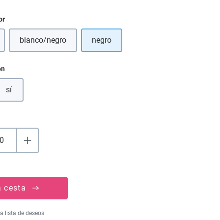
or
blanco/negro
negro
 opción no está disponible en este momento.)
(Esta opción no está disponible en este momento.)
ón
sí
a cesta
la lista de deseos