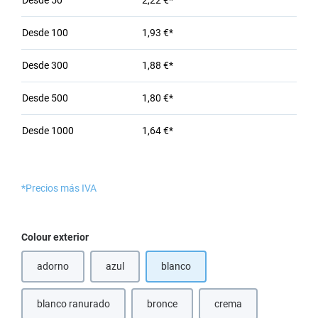
Desde
50
2,22 €*
Desde
100
1,93 €*
Desde
300
1,88 €*
Desde
500
1,80 €*
Desde
1000
1,64 €*
*Precios más IVA
Seleccione
Colour exterior
adorno
azul
blanco
(Esta opción no está disponible en este momento.)
blanco ranurado
bronce
crema
(Esta opción no está disponible en este momento.)
(Esta opción no está disponible en este