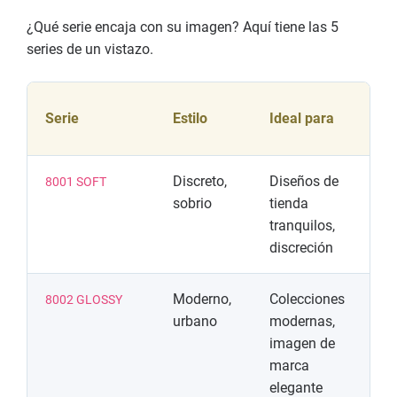
¿Qué serie encaja con su imagen? Aquí tiene las 5
series de un vistazo.
Ca
Serie
Estilo
Ideal para
de
Discreto,
Diseños de
Su
8001 SOFT
sobrio
tienda
su
tranquilos,
at
discreción
Moderno,
Colecciones
Su
8002 GLOSSY
urbano
modernas,
bri
imagen de
lí
marca
elegante