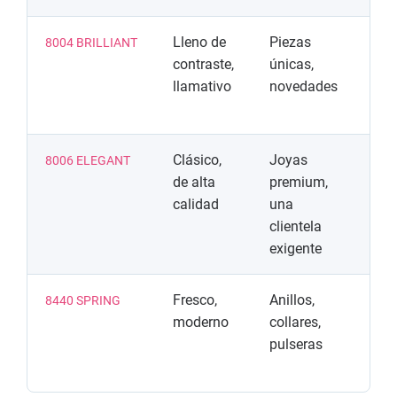
Lleno de
Piezas
De
8004 BRILLIANT
contraste,
únicas,
se
llamativo
novedades
ll
at
Clásico,
Joyas
Fo
8006 ELEGANT
de alta
premium,
cl
calidad
una
ac
clientela
al
exigente
Fresco,
Anillos,
Fo
8440 SPRING
moderno
collares,
li
pulseras
as
ar