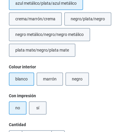
azul metálico/plata/azul metálico
crema/marrón/crema
negro/plata/negro
(Esta opción no está disponible en este momento.)
(Esta opción no está dispon
negro metálico/negro/negro metálico
(Esta opción no está disponible en este momento.)
plata mate/negro/plata mate
(Esta opción no está disponible en este momento.)
Seleccione
Colour interior
blanco
marrón
negro
(Esta opción no está disponible en este momento.)
(Esta opción no está disponible e
Seleccione
Con impresión
no
sí
Cantidad