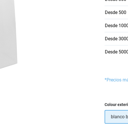
Desde
500
Desde
100
Desde
300
Desde
500
*Precios m
Seleccione
Colour exter
blanco b