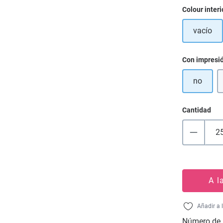
Seleccione
Colour interi
vacío
Seleccione
Con impresi
no
Cantidad
A l
Añadir a 
Número de 