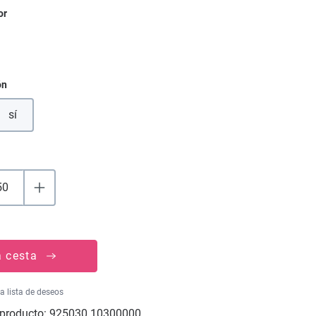
or
ón
sí
a cesta
la lista de deseos
producto:
925030.10300000