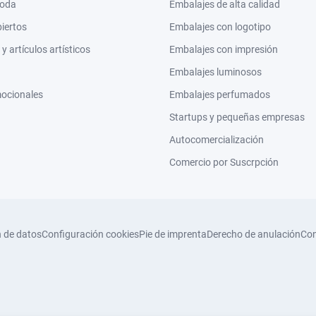
moda
Embalajes de alta calidad
biertos
Embalajes con logotipo
 artículos artísticos
Embalajes con impresión
Embalajes luminosos
mocionales
Embalajes perfumados
Startups y pequeñas empresas
Autocomercialización
Comercio por Suscrpción
n de datos
Configuración cookies
Pie de imprenta
Derecho de anulación
Con