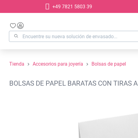
+49 7821 5803 39
 búsqueda
Saltar a la navegación principal
Tienda
Accesorios para joyería
Bolsas de papel
BOLSAS DE PAPEL BARATAS CON TIRAS A
Omitir galería de imágenes