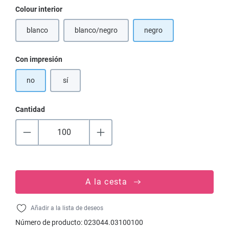
Seleccione
Colour interior
blanco
blanco/negro
negro
(Esta opción no está disponible en este momento.)
(Esta opción no está disponible en este moment
Seleccione
Con impresión
no
sí
Cantidad
A la cesta
Añadir a la lista de deseos
Número de producto:
023044.03100100