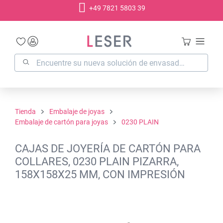
+49 7821 5803 39
enido principal
Tienda
Embalaje de joyas
Embalaje de cartón para joyas
0230 PLAIN
CAJAS DE JOYERÍA DE CARTÓN PARA
COLLARES, 0230 PLAIN PIZARRA,
158X158X25 MM, CON IMPRESIÓN
Omitir galería de imágenes