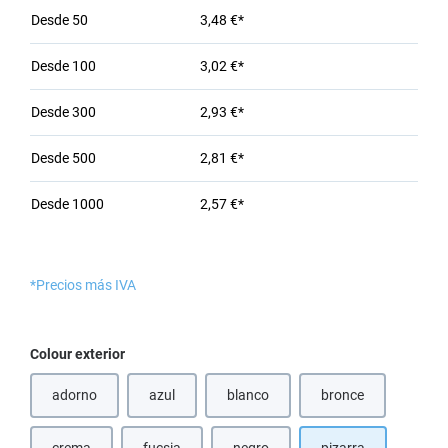
Desde
50
3,48 €*
Desde
100
3,02 €*
Desde
300
2,93 €*
Desde
500
2,81 €*
Desde
1000
2,57 €*
*Precios más IVA
Seleccione
Colour exterior
adorno
azul
blanco
bronce
(Esta opción no está disponible en este momento.)
(Esta opción no está disponible en e
(Esta opción no est