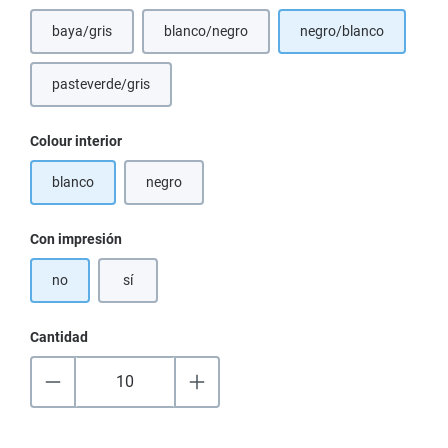
baya/gris
blanco/negro
negro/blanco
(Esta opción no está disponible en este momento.)
(Esta opción no está disponible en este mom
pasteverde/gris
(Esta opción no está disponible en este momento.)
Seleccione
Colour interior
blanco
negro
(Esta opción no está disponible en este momento.)
Seleccione
Con impresión
no
sí
Cantidad