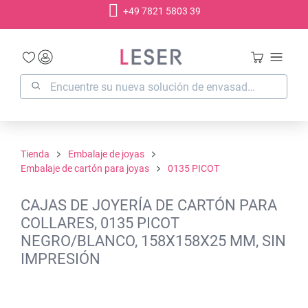
+49 7821 5803 39
enido principal
Tienda
Embalaje de joyas
Embalaje de cartón para joyas
0135 PICOT
CAJAS DE JOYERÍA DE CARTÓN PARA
COLLARES, 0135 PICOT
NEGRO/BLANCO, 158X158X25 MM, SIN
IMPRESIÓN
Omitir galería de imágenes